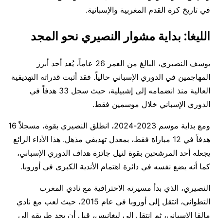
في تاريخ كرة القدم المغربية والإسبانية.
الليغا: بداية مشوار النصيري نحو المجد
يوسف النصيري، البالغ من العمر 26 عاماً، يُعد أحد أبرز
المهاجمين في الدوري الإسباني حالياً. فقد أثبت قدراته التهديفية
العالية منذ انضمامه إلى إشبيلية، حيث سجل 33 هدفاً في
الدوري الإسباني خلال موسمين فقط.
ومع بداية موسم 2023-2024، انطلق النصيري بقوة، مسجلاً 16
هدفاً في 12 مباراة فقط، بمعدل تهديفي مذهل. هذا الأداء الرائع
يجعله أحد المرشحين بقوة لنيل جائزة هداف الدوري الإسباني،
كما أنه يضع نفسه في دائرة اهتمام الأندية الكبرى في أوروبا.
النصيري، الذي بدأ مسيرته الاحترافية مع نادي المغرب
التطواني، انتقل إلى أوروبا في عام 2015، حيث لعب مع نادي
مالقا الإسباني، ثم انتقل إلى ليغانيس، قبل أن يجد طريقه إلى