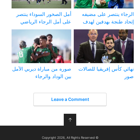
الرجاء ينتصر على مضيفه
أمل الصخور السوداء ينتصر
إتحاد طنجة بهدفين لهدف
على أمل الرجاء الرياضي
نهائي كأس إفريقيا للصالات
صوره من مباراة ديربي الآمل
صور
بين الوداد والرجاء
Leave a Comment
↑
© Copyright 2026, All Rights Reserved